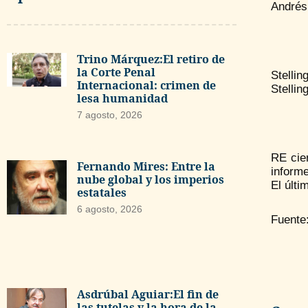
Andrés 
Trino Márquez:El retiro de
la Corte Penal
Stelli
Internacional: crimen de
Stellin
lesa humanidad
7 agosto, 2026
RE cie
Fernando Mires: Entre la
informe
nube global y los imperios
El últi
estatales
6 agosto, 2026
Fuente
Asdrúbal Aguiar:El fin de
las tutelas y la hora de la