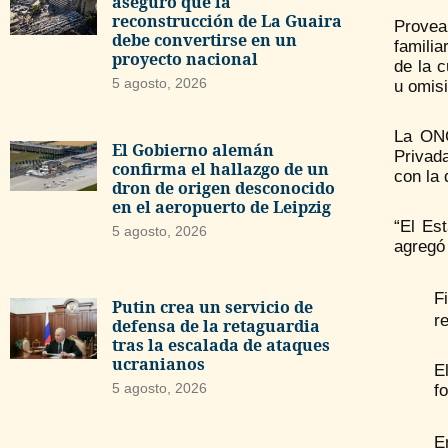
aseguró que la
reconstrucción de La Guaira
Provea
debe convertirse en un
familia
proyecto nacional
de la c
5 agosto, 2026
u omisi
La ONG
El Gobierno alemán
Privada
confirma el hallazgo de un
con la
dron de origen desconocido
en el aeropuerto de Leipzig
“El Est
5 agosto, 2026
agregó
F
Putin crea un servicio de
r
defensa de la retaguardia
tras la escalada de ataques
ucranianos
E
5 agosto, 2026
f
E