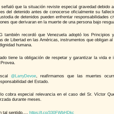
 señaló que la situación reviste especial gravedad debido 
res del detenido antes de conocerse oficialmente su fallec
ustodia de detenidos pueden enfrentar responsabilidades civ
ones que derivaran en la muerte de una persona bajo resgua
 también recordó que Venezuela adoptó los Principios y
s de Libertad en las Américas, instrumentos que obligan al
 dignidad humana.
ado tiene la obligación de respetar y garantizar la vida e 
 Provea.
iscal
, reafirmamos que las muertes ocurr
@LarryDevoe
esponsabilidad del Estado.
llo cobra especial relevancia en el caso del Sr. Víctor Q
orzada durante meses.
n tal sentido,…
https://t.co/330FWbHDkc