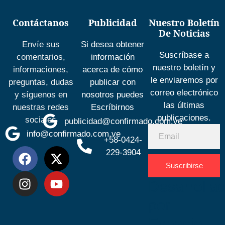
Contáctanos
Publicidad
Nuestro Boletín
De Noticias
Envíe sus
Si desea obtener
Suscríbase a
comentarios,
información
nuestro boletín y
informaciones,
acerca de cómo
le enviaremos por
preguntas, dudas
publicar con
correo electrónico
y síguenos en
nosotros puedes
las últimas
nuestras redes
Escríbirnos
publicaciones.
sociales
publicidad@confirmado.com.ve
info@confirmado.com.ve
+58-0424-
229-3904
Suscribirse
Desarrolla
por
Espacio