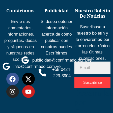
Contáctanos
Publicidad
Nuestro Boletín
De Noticias
Envíe sus
Si desea obtener
Suscríbase a
comentarios,
información
nuestro boletín y
informaciones,
acerca de cómo
le enviaremos por
preguntas, dudas
publicar con
correo electrónico
y síguenos en
nosotros puedes
las últimas
nuestras redes
Escríbirnos
publicaciones.
sociales
publicidad@confirmado.com.ve
info@confirmado.com.ve
+58-0424-
229-3904
Suscribirse
Desarrolla
por
Espacio