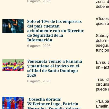
6 agosto, 2026
zona d
debemo
«Todos
Solo el 10% de las empresas
quien a
del país cuentan
actualmente con un Director
de Seguridad de la
Subray
Información
determ
asegur
6 agosto, 2026
funcio
Venezuela venció a Panamá
En su 
y mantiene el invicto en el
un «act
sóftbol de Santo Domingo
2026
Tras d
6 agosto, 2026
circuns
puede a
¡Cosecha dorada!
«’La pa
Wilkeinner Lugo, Patricia
Emelin,
Mercado y Yorgelis Salazar