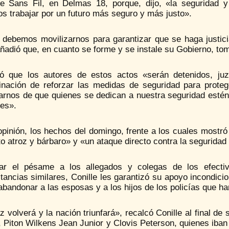
e Sans Fil, en Delmas 18, porque, dijo, «la seguridad y 
s trabajar por un futuro más seguro y más justo».
 debemos movilizarnos para garantizar que se haga justicia
ñadió que, en cuanto se forme y se instale su Gobierno, to
ó que los autores de estos actos «serán detenidos, j
inación de reforzar las medidas de seguridad para prote
arnos de que quienes se dedican a nuestra seguridad esté
nes».
opinión, los hechos del domingo, frente a los cuales mostr
o atroz y bárbaro» y «un ataque directo contra la seguridad 
ar el pésame a los allegados y colegas de los efectiv
tancias similares, Conille les garantizó su apoyo incondic
bandonar a las esposas y a los hijos de los policías que ha
z volverá y la nación triunfará», recalcó Conille al final
 Piton Wilkens Jean Junior y Clovis Peterson, quienes iban 