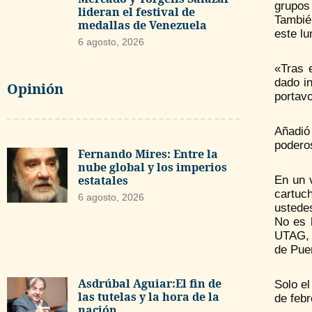
grupos
lideran el festival de
Tambié
medallas de Venezuela
este lu
6 agosto, 2026
«Tras 
dado in
Opinión
portavo
Añadió 
poderos
Fernando Mires: Entre la
nube global y los imperios
estatales
En un 
cartuc
6 agosto, 2026
ustede
No es 
UTAG, 
de Puer
Asdrúbal Aguiar:El fin de
Solo e
las tutelas y la hora de la
de febr
nación