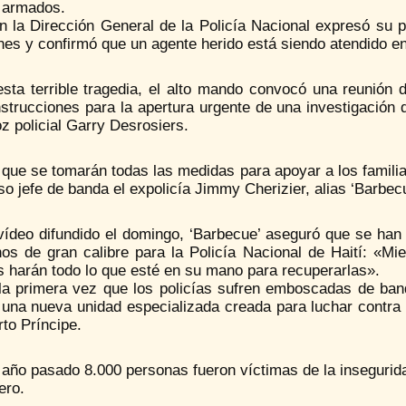
 armados.
n la Dirección General de la Policía Nacional expresó su 
nes y confirmó que un agente herido está siendo atendido en
esta terrible tragedia, el alto mando convocó una reunión 
strucciones para la apertura urgente de una investigación 
z policial Garry Desrosiers.
que se tomarán todas las medidas para apoyar a los familiar
o jefe de banda el expolicía Jimmy Cherizier, alias ‘Barbec
vídeo difundido el domingo, ‘Barbecue’ aseguró que se h
hos de gran calibre para la Policía Nacional de Haití: «M
s harán todo lo que esté en su mano para recuperarlas».
la primera vez que los policías sufren emboscadas de ba
una nueva unidad especializada creada para luchar contra l
to Príncipe.
l año pasado 8.000 personas fueron víctimas de la inseguri
ero.