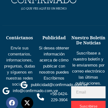
Contáctanos
Publicidad
Nuestro Boletín
De Noticias
Envíe sus
Si desea obtener
Suscríbase a
comentarios,
información
nuestro boletín y
informaciones,
acerca de cómo
le enviaremos por
preguntas, dudas
publicar con
correo electrónico
y síguenos en
nosotros puedes
las últimas
nuestras redes
Escríbirnos
publicaciones.
sociales
publicidad@confirmado.com.ve
info@confirmado.com.ve
+58-0424-
229-3904
Suscribirse