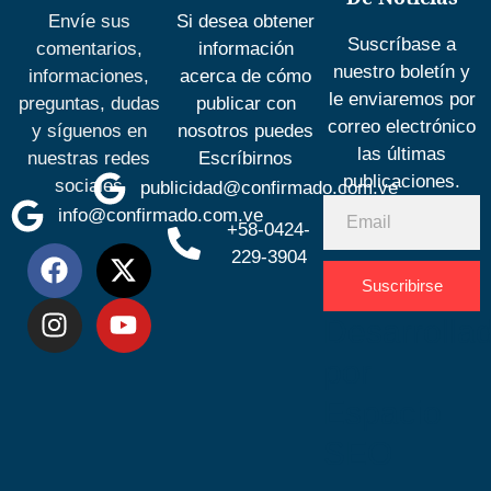
Envíe sus
Si desea obtener
Suscríbase a
comentarios,
información
nuestro boletín y
informaciones,
acerca de cómo
le enviaremos por
preguntas, dudas
publicar con
correo electrónico
y síguenos en
nosotros puedes
las últimas
nuestras redes
Escríbirnos
publicaciones.
sociales
publicidad@confirmado.com.ve
info@confirmado.com.ve
+58-0424-
229-3904
Suscribirse
Desarrolla
por
Espacio
SEO