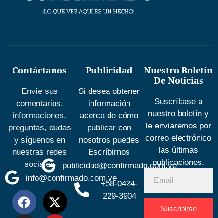
Contáctanos
Publicidad
Nuestro Boletín
De Noticias
Envíe sus
Si desea obtener
Suscríbase a
comentarios,
información
nuestro boletín y
informaciones,
acerca de cómo
le enviaremos por
preguntas, dudas
publicar con
correo electrónico
y síguenos en
nosotros puedes
las últimas
nuestras redes
Escríbirnos
publicaciones.
sociales
publicidad@confirmado.com.ve
info@confirmado.com.ve
+58-0424-
229-3904
Suscribirse