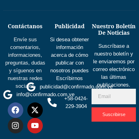
Contáctanos
Publicidad
Nuestro Boletín
De Noticias
Envíe sus
Si desea obtener
Suscríbase a
comentarios,
información
nuestro boletín y
informaciones,
acerca de cómo
le enviaremos por
preguntas, dudas
publicar con
correo electrónico
y síguenos en
nosotros puedes
las últimas
nuestras redes
Escríbirnos
publicaciones.
sociales
publicidad@confirmado.com.ve
info@confirmado.com.ve
+58-0424-
229-3904
Suscribirse
Desarrolla
por