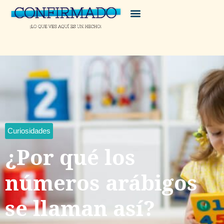
Curiosidades
¿Por qué los
números arábigos
se llaman así?