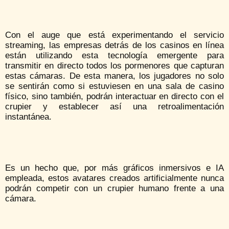
Con el auge que está experimentando el servicio
streaming, las empresas detrás de los casinos en línea
están utilizando esta tecnología emergente para
transmitir en directo todos los pormenores que capturan
estas cámaras. De esta manera, los jugadores no solo
se sentirán como si estuviesen en una sala de casino
físico, sino también, podrán interactuar en directo con el
crupier y establecer así una retroalimentación
instantánea.
Es un hecho que, por más gráficos inmersivos e IA
empleada, estos avatares creados artificialmente nunca
podrán competir con un crupier humano frente a una
cámara.