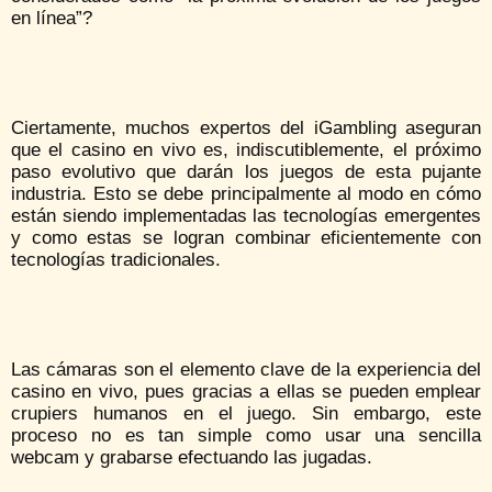
en línea”?
Ciertamente, muchos expertos del iGambling aseguran
que el casino en vivo es, indiscutiblemente, el próximo
paso evolutivo que darán los juegos de esta pujante
industria. Esto se debe principalmente al modo en cómo
están siendo implementadas las tecnologías emergentes
y como estas se logran combinar eficientemente con
tecnologías tradicionales.
Las cámaras son el elemento clave de la experiencia del
casino en vivo, pues gracias a ellas se pueden emplear
crupiers humanos en el juego. Sin embargo, este
proceso no es tan simple como usar una sencilla
webcam y grabarse efectuando las jugadas.