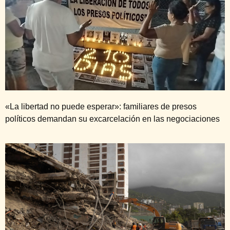
«La libertad no puede esperar»: familiares de presos
políticos demandan su excarcelación en las negociaciones