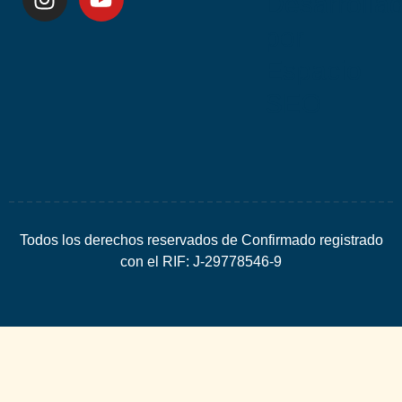
Desarrolla
por
Espacio
SEO
Todos los derechos reservados de Confirmado registrado
con el RIF: J-29778546-9