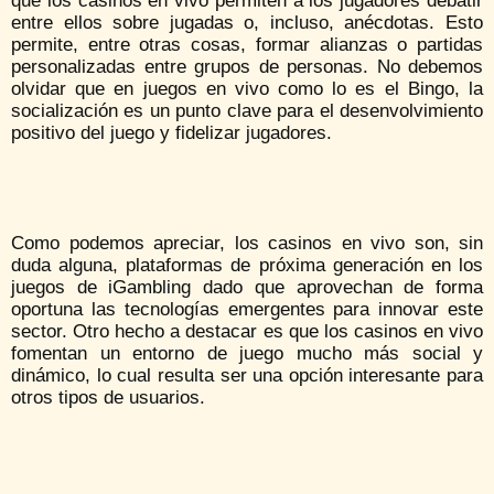
que los casinos en vivo permiten a los jugadores debatir
entre ellos sobre jugadas o, incluso, anécdotas. Esto
permite, entre otras cosas, formar alianzas o partidas
personalizadas entre grupos de personas. No debemos
olvidar que en juegos en vivo como lo es el Bingo, la
socialización es un punto clave para el desenvolvimiento
positivo del juego y fidelizar jugadores.
Como podemos apreciar, los casinos en vivo son, sin
duda alguna, plataformas de próxima generación en los
juegos de iGambling dado que aprovechan de forma
oportuna las tecnologías emergentes para innovar este
sector. Otro hecho a destacar es que los casinos en vivo
fomentan un entorno de juego mucho más social y
dinámico, lo cual resulta ser una opción interesante para
otros tipos de usuarios.