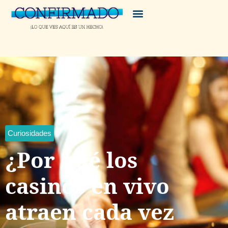
Curiosidades
¿Por qué los
casinos en vivo
atraen cada vez