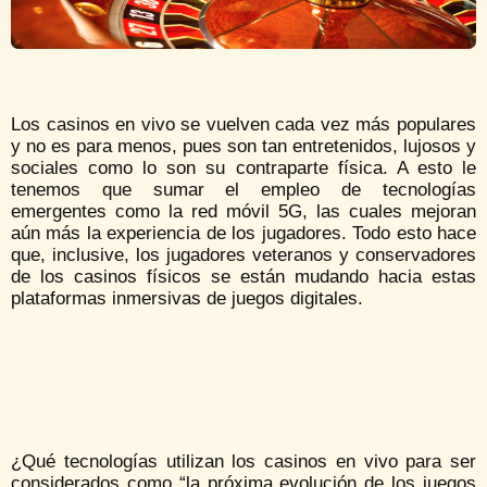
Los casinos en vivo se vuelven cada vez más populares
y no es para menos, pues son tan entretenidos, lujosos y
sociales como lo son su contraparte física. A esto le
tenemos que sumar el empleo de tecnologías
emergentes como la red móvil 5G, las cuales mejoran
aún más la experiencia de los jugadores. Todo esto hace
que, inclusive, los jugadores veteranos y conservadores
de los casinos físicos se están mudando hacia estas
plataformas inmersivas de juegos digitales.
¿Qué tecnologías utilizan los casinos en vivo para ser
considerados como “la próxima evolución de los juegos