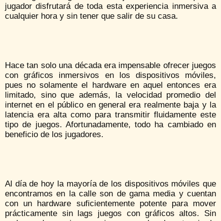
jugador disfrutará de toda esta experiencia inmersiva a
cualquier hora y sin tener que salir de su casa.
Hace tan solo una década era impensable ofrecer juegos
con gráficos inmersivos en los dispositivos móviles,
pues no solamente el hardware en aquel entonces era
limitado, sino que además, la velocidad promedio del
internet en el público en general era realmente baja y la
latencia era alta como para transmitir fluidamente este
tipo de juegos. Afortunadamente, todo ha cambiado en
beneficio de los jugadores.
Al día de hoy la mayoría de los dispositivos móviles que
encontramos en la calle son de gama media y cuentan
con un hardware suficientemente potente para mover
prácticamente sin lags juegos con gráficos altos. Sin