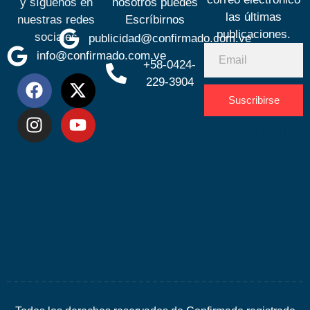
y síguenos en
nosotros puedes
las últimas
nuestras redes
Escríbirnos
publicaciones.
sociales
publicidad@confirmado.com.ve
info@confirmado.com.ve
+58-0424-
229-3904
Suscribirse
Desarrolla
por
Espacio
SEO