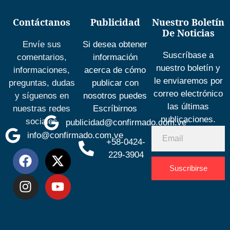
Contáctanos
Publicidad
Nuestro Boletín
De Noticias
Envíe sus
Si desea obtener
Suscríbase a
comentarios,
información
nuestro boletín y
informaciones,
acerca de cómo
le enviaremos por
preguntas, dudas
publicar con
correo electrónico
y síguenos en
nosotros puedes
las últimas
nuestras redes
Escríbirnos
publicaciones.
sociales
publicidad@confirmado.com.ve
info@confirmado.com.ve
+58-0424-
229-3904
Suscribirse
Desarrolla
por
Espacio