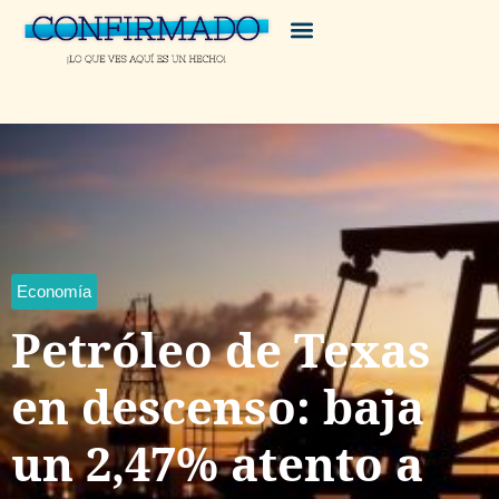
Economía
Petróleo de Texas
en descenso: baja
un 2,47% atento a