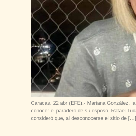
Caracas, 22 abr (EFE).- Mariana González, la
conocer el paradero de su esposo, Rafael Tud
consideró que, al desconocerse el sitio de […