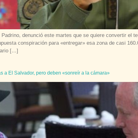
 Padrino, denunció este martes que se quiere convertir el te
upuesta conspiración para «entregar» esa zona de casi 160
ario […]
s a El Salvador, pero deben «sonreír a la cámara»