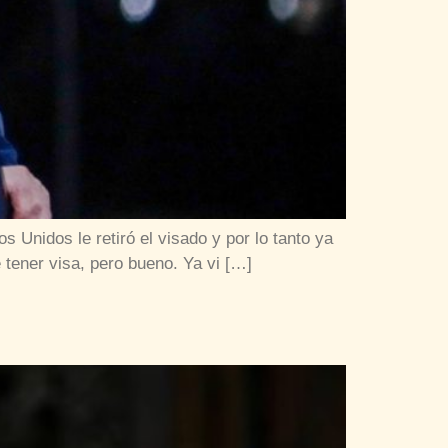
 Unidos le retiró el visado y por lo tanto ya
 tener visa, pero bueno. Ya vi […]