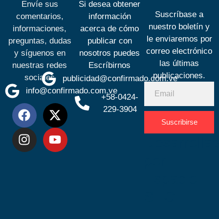
Envíe sus
Si desea obtener
Suscríbase a
comentarios,
información
nuestro boletín y
informaciones,
acerca de cómo
le enviaremos por
preguntas, dudas
publicar con
correo electrónico
y síguenos en
nosotros puedes
las últimas
nuestras redes
Escríbirnos
publicaciones.
sociales
publicidad@confirmado.com.ve
info@confirmado.com.ve
+58-0424-
229-3904
Suscribirse
Desarrolla
por
Espacio
SEO