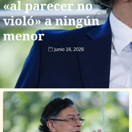
«al parecer no
violó» a ningún
menor
junio 16, 2026