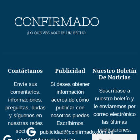
Contáctanos
Publicidad
Nuestro Boletín
De Noticias
Envíe sus
Si desea obtener
Suscríbase a
comentarios,
información
nuestro boletín y
informaciones,
acerca de cómo
le enviaremos por
preguntas, dudas
publicar con
correo electrónico
y síguenos en
nosotros puedes
las últimas
nuestras redes
Escríbirnos
publicaciones.
sociales
publicidad@confirmado.com.ve
info@confirmado.com.ve