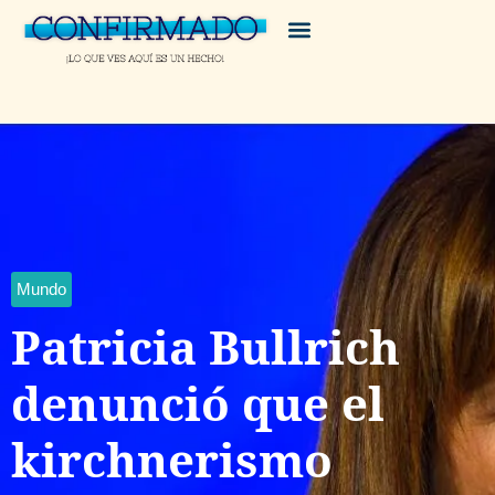
Mundo
Patricia Bullrich
denunció que el
kirchnerismo