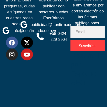
informaciones,
acerca de cómo
le enviaremos por
preguntas, dudas
publicar con
correo electrónico
y síguenos en
nosotros puedes
las últimas
nuestras redes
Escríbirnos
publicaciones.
sociales
publicidad@confirmado.com.ve
info@confirmado.com.ve
+58-0424-
229-3904
Suscribirse
Desarrolla
por
Espacio
SEO