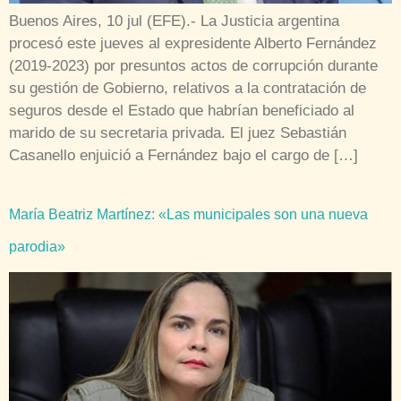
Buenos Aires, 10 jul (EFE).- La Justicia argentina
procesó este jueves al expresidente Alberto Fernández
(2019-2023) por presuntos actos de corrupción durante
su gestión de Gobierno, relativos a la contratación de
seguros desde el Estado que habrían beneficiado al
marido de su secretaria privada. El juez Sebastián
Casanello enjuició a Fernández bajo el cargo de […]
María Beatriz Martínez: «Las municipales son una nueva
parodia»