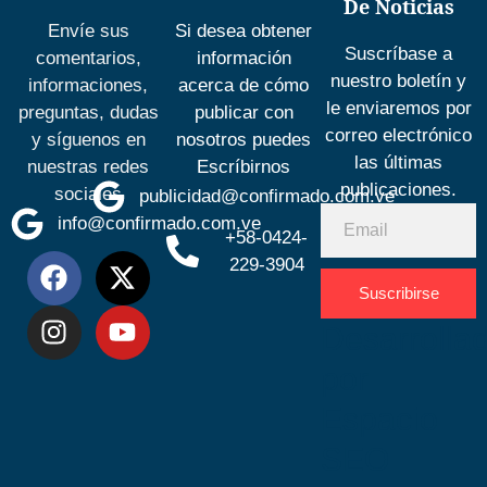
De Noticias
Envíe sus
Si desea obtener
Suscríbase a
comentarios,
información
nuestro boletín y
informaciones,
acerca de cómo
le enviaremos por
preguntas, dudas
publicar con
correo electrónico
y síguenos en
nosotros puedes
las últimas
nuestras redes
Escríbirnos
publicaciones.
sociales
publicidad@confirmado.com.ve
info@confirmado.com.ve
+58-0424-
229-3904
Suscribirse
Desarrolla
por
Espacio
SEO