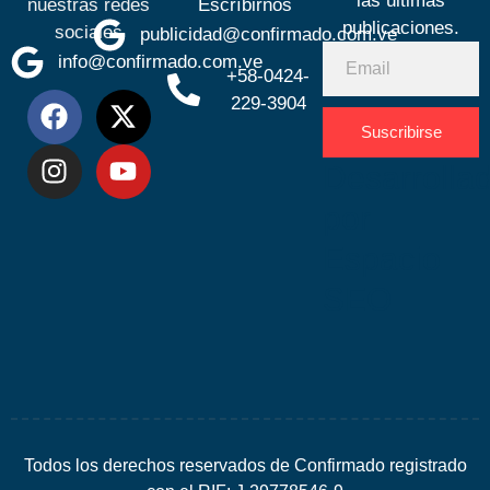
las últimas
nuestras redes
Escríbirnos
publicaciones.
sociales
publicidad@confirmado.com.ve
info@confirmado.com.ve
+58-0424-
229-3904
Suscribirse
Desarrolla
por
Espacio
SEO
Todos los derechos reservados de Confirmado registrado