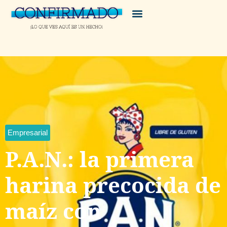
Empresarial
P.A.N.: la primera
harina precocida de
maíz con