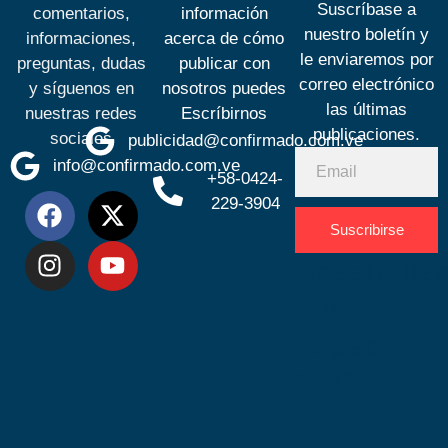
Suscríbase a
comentarios,
información
nuestro boletín y
informaciones,
acerca de cómo
le enviaremos por
preguntas, dudas
publicar con
correo electrónico
y síguenos en
nosotros puedes
las últimas
nuestras redes
Escríbirnos
publicaciones.
sociales
publicidad@confirmado.com.ve
info@confirmado.com.ve
+58-0424-
229-3904
Suscribirse
Desarrolla
por
Espacio
SEO