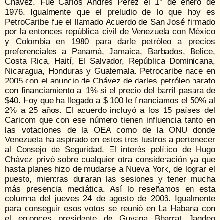
Chávez. Fue Carlos Andrés Pérez el 1° de enero de
1976. Igualmente que el preludio de lo que hoy es
PetroCaribe fue el llamado Acuerdo de San José firmado
por la entonces república civil de Venezuela con México
y Colombia en 1980 para darle petróleo a precios
preferenciales a Panamá, Jamaica, Barbados, Belice,
Costa Rica, Haití, El Salvador, República Dominicana,
Nicaragua, Honduras y Guatemala. Petrocaribe nace en
2005 con el anuncio de Chávez de darles petróleo barato
con financiamiento al 1% si el precio del barril pasara de
$40. Hoy que ha llegado a $ 100 le financiamos el 50% al
2% a 25 años. El acuerdo incluyó a los 15 países del
Caricom que con ese número tienen influencia tanto en
las votaciones de la OEA como de la ONU donde
Venezuela ha aspirado en estos tres lustros a pertenecer
al Consejo de Seguridad. El interés político de Hugo
Chávez privó sobre cualquier otra consideración ya que
hasta planes hizo de mudarse a Nueva York, de lograr el
puesto, mientras duraran las sesiones y tener mucha
más presencia mediática. Así lo reseñamos en esta
columna del jueves 24 de agosto de 2006. Igualmente
para conseguir esos votos se reunió en La Habana con
el entonces presidente de Guyana Bharrat Jagdeo