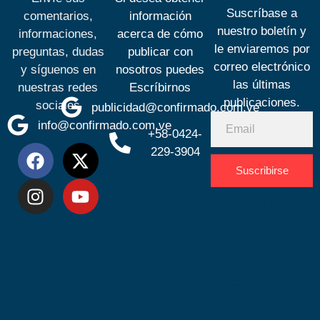
Suscríbase a
comentarios,
información
nuestro boletín y
informaciones,
acerca de cómo
le enviaremos por
preguntas, dudas
publicar con
correo electrónico
y síguenos en
nosotros puedes
las últimas
nuestras redes
Escríbirnos
publicaciones.
sociales
publicidad@confirmado.com.ve
info@confirmado.com.ve
+58-0424-
229-3904
Suscribirse
Desarrolla
por
Espacio
SEO