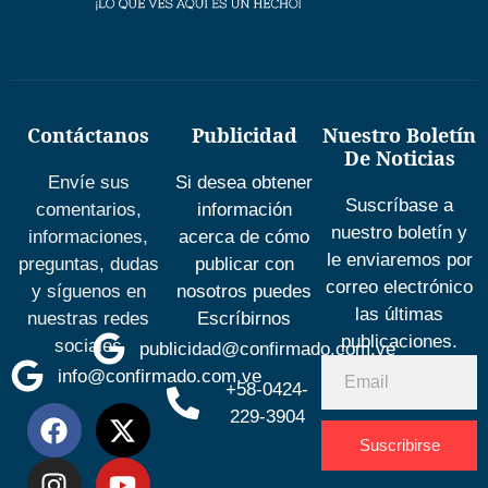
Contáctanos
Publicidad
Nuestro Boletín
De Noticias
Envíe sus
Si desea obtener
Suscríbase a
comentarios,
información
nuestro boletín y
informaciones,
acerca de cómo
le enviaremos por
preguntas, dudas
publicar con
correo electrónico
y síguenos en
nosotros puedes
las últimas
nuestras redes
Escríbirnos
publicaciones.
sociales
publicidad@confirmado.com.ve
info@confirmado.com.ve
+58-0424-
229-3904
Suscribirse