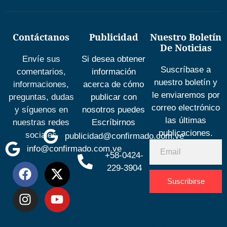
Contáctanos
Publicidad
Nuestro Boletín
De Noticias
Envíe sus
Si desea obtener
Suscríbase a
comentarios,
información
nuestro boletín y
informaciones,
acerca de cómo
le enviaremos por
preguntas, dudas
publicar con
correo electrónico
y síguenos en
nosotros puedes
las últimas
nuestras redes
Escríbirnos
publicaciones.
sociales
publicidad@confirmado.com.ve
info@confirmado.com.ve
+58-0424-
229-3904
Suscribirse
Desarrolla
por