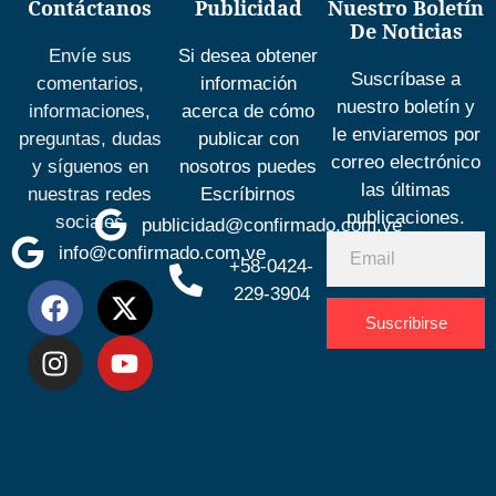
Contáctanos
Publicidad
Nuestro Boletín
De Noticias
Envíe sus
Si desea obtener
Suscríbase a
comentarios,
información
nuestro boletín y
informaciones,
acerca de cómo
le enviaremos por
preguntas, dudas
publicar con
correo electrónico
y síguenos en
nosotros puedes
las últimas
nuestras redes
Escríbirnos
publicaciones.
sociales
publicidad@confirmado.com.ve
info@confirmado.com.ve
+58-0424-
229-3904
Suscribirse
Desarrolla
por
Espacio
SEO