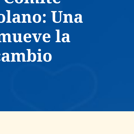
olano: Una
omueve la
 cambio