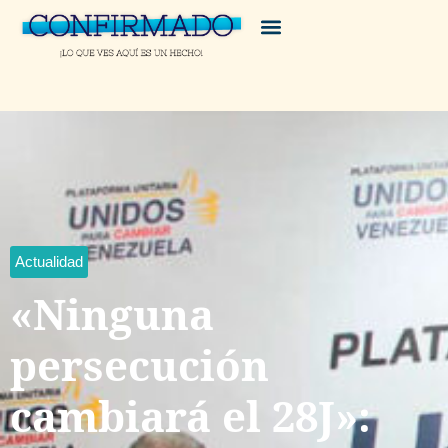
Actualidad
«Ninguna
persecución
cambiará el 28J»: