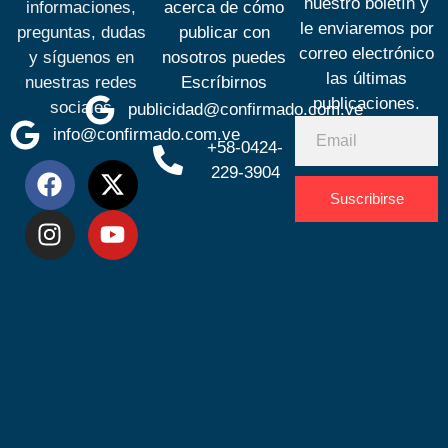
nuestro boletín y
informaciones,
acerca de cómo
le enviaremos por
preguntas, dudas
publicar con
correo electrónico
y síguenos en
nosotros puedes
las últimas
nuestras redes
Escríbirnos
publicaciones.
sociales
publicidad@confirmado.com.ve
info@confirmado.com.ve
+58-0424-
229-3904
Suscribirse
Desarrolla
por
Espacio
SEO