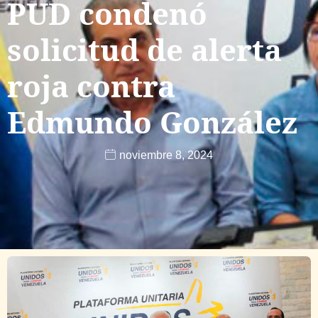
PUD condenó
solicitud de alerta
roja contra
Edmundo González
noviembre 8, 2024