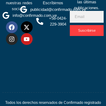
las últimas
nuestras redes
Escríbirnos
publicaciones.
sociales
publicidad@confirmado.com.ve
info@confirmado.com.ve
+58-0424-
229-3904
Suscribirse
Desarrolla
por
Espacio
SEO
Todos los derechos reservados de Confirmado registrado