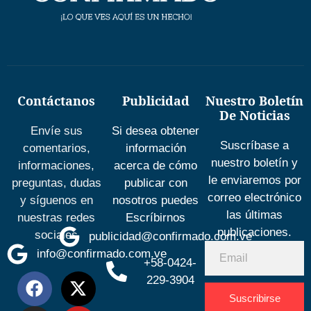
Contáctanos
Publicidad
Nuestro Boletín
De Noticias
Envíe sus
Si desea obtener
Suscríbase a
comentarios,
información
nuestro boletín y
informaciones,
acerca de cómo
le enviaremos por
preguntas, dudas
publicar con
correo electrónico
y síguenos en
nosotros puedes
las últimas
nuestras redes
Escríbirnos
publicaciones.
sociales
publicidad@confirmado.com.ve
info@confirmado.com.ve
+58-0424-
229-3904
Suscribirse