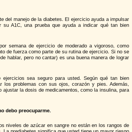
e del manejo de la diabetes. El ejercicio ayuda a impulsar
uir su A1C, una prueba que ayuda a indicar qué tan bien
por semana de ejercicio de moderado a vigoroso, como
o de fuerza como parte de su rutina de ejercicio. Si no se
ede hablar, pero no cantar) es una buena manera de lograr
ejercicios sea seguro para usted. Según qué tan bien
ear los problemas con sus ojos, corazón y pies. Además,
justar la dosis de medicamentos, como la insulina, para
s no debo preocuparme.
yos niveles de azúcar en sangre no están en los rangos de
 La prediabetes significa que usted tiene un mayor riesgo