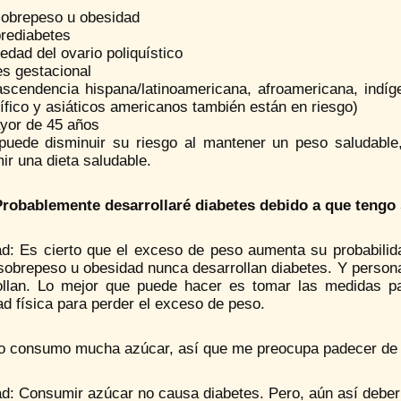
sobrepeso u obesidad
prediabetes
dad del ovario poliquístico
es gestacional
ascendencia hispana/latinoamericana, afroamericana, indíg
ífico y asiáticos americanos también están en riesgo)
yor de 45 años
puede disminuir su riesgo al mantener un peso saludable
r una dieta saludable.
Probablemente desarrollaré diabetes debido a que tengo
ad: Es cierto que el exceso de peso aumenta su probabili
 sobrepeso u obesidad nunca desarrollan diabetes. Y person
ollan. Lo mejor que puede hacer es tomar las medidas pa
ad física para perder el exceso de peso.
Yo consumo mucha azúcar, así que me preocupa padecer de 
d: Consumir azúcar no causa diabetes. Pero, aún así deberí