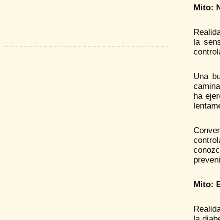
Mito: 
Realida
la sen
control
Una bu
caminat
ha eje
lentam
Conver
contro
conozc
preveni
Mito: 
Realida
la diab