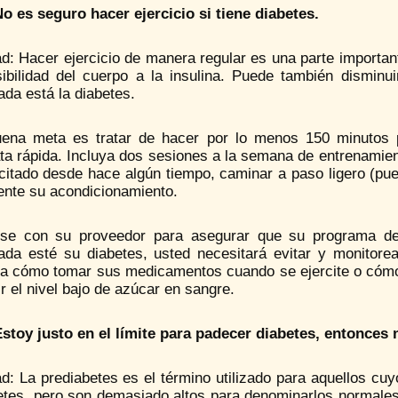
No es seguro hacer ejercicio si tiene diabetes.
d: Hacer ejercicio de manera regular es una parte important
sibilidad del cuerpo a la insulina. Puede también dismin
ada está la diabetes.
ena meta es tratar de hacer por lo menos 150 minutos 
a rápida. Incluya dos sesiones a la semana de entrenamient
rcitado desde hace algún tiempo, caminar a paso ligero (pu
ente su acondicionamiento.
se con su proveedor para asegurar que su programa de 
lada esté su diabetes, usted necesitará evitar y monitor
a cómo tomar sus medicamentos cuando se ejercite o cómo a
r el nivel bajo de azúcar en sangre.
Estoy justo en el límite para padecer diabetes, entonce
d: La prediabetes es el término utilizado para aquellos cu
etes, pero son demasiado altos para denominarlos normales.