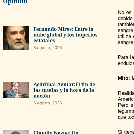
Opinión
No es 
debido
tambié
Fernando Mires: Entre la
sangre 
nube global y los imperios
utiliz
estatales
sangre
6 agosto, 2026
Para l
endulz
Mito: 
Asdrúbal Aguiar:El fin de
las tutelas y la hora de la
Realid
nación
Americ
6 agosto, 2026
Pero s
legumb
que to
Si tie
Claudio Nazoa: Un