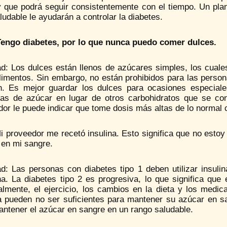
y que podrá seguir consistentemente con el tiempo. Un plan
ludable le ayudarán a controlar la diabetes.
Tengo diabetes, por lo que nunca puedo comer dulces.
ad: Los dulces están llenos de azúcares simples, los cual
alimentos. Sin embargo, no están prohibidos para las perso
n. Es mejor guardar los dulces para ocasiones especia
as de azúcar en lugar de otros carbohidratos que se co
dor le puede indicar que tome dosis más altas de lo normal
i proveedor me recetó insulina. Esto significa que no estoy
 en mi sangre.
ad: Las personas con diabetes tipo 1 deben utilizar insul
a. La diabetes tipo 2 es progresiva, lo que significa que
almente, el ejercicio, los cambios en la dieta y los med
na pueden no ser suficientes para mantener su azúcar en sa
antener el azúcar en sangre en un rango saludable.