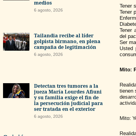
medios
Tener 
6 agosto, 2026
Tener 
Enferme
Diabet
Tener 
Tailandia recibe al líder
del pac
golpista birmano, en plena
Ser ma
campaña de legitimación
Usted 
consumi
6 agosto, 2026
Mito: 
Realid
Detectan tres tumores a la
tienen
jueza María Lourdes Afiuni
y su familia exige el fin de
desarr
la persecución judicial para
activid
ser tratada en el exterior
6 agosto, 2026
Mito: 
Realida