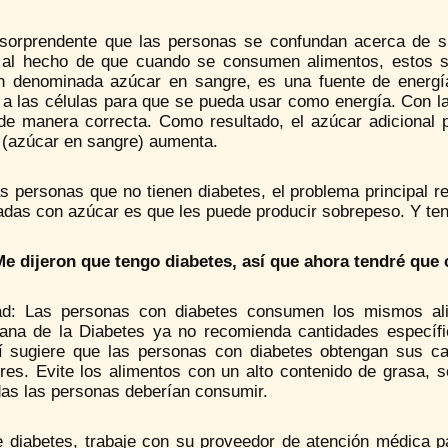
sorprendente que las personas se confundan acerca de si
 al hecho de que cuando se consumen alimentos, estos s
n denominada azúcar en sangre, es una fuente de energía 
a las células para que se pueda usar como energía. Con la 
a de manera correcta. Como resultado, el azúcar adicional
 (azúcar en sangre) aumenta.
as personas que no tienen diabetes, el problema principal
adas con azúcar es que les puede producir sobrepeso. Y ten
Me dijeron que tengo diabetes, así que ahora tendré que 
ad: Las personas con diabetes consumen los mismos al
ana de la Diabetes ya no recomienda cantidades específi
í sugiere que las personas con diabetes obtengan sus carb
res. Evite los alimentos con un alto contenido de grasa, 
das las personas deberían consumir.
ne diabetes, trabaje con su proveedor de atención médica p