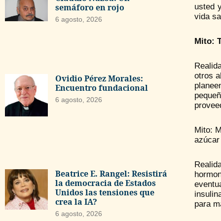
semáforo en rojo
usted 
vida sa
6 agosto, 2026
Mito: 
Realid
otros 
Ovidio Pérez Morales:
planee
Encuentro fundacional
pequeñ
6 agosto, 2026
provee
Mito: M
azúcar
Realid
Beatrice E. Rangel: Resistirá
hormon
la democracia de Estados
eventu
Unidos las tensiones que
insuli
crea la IA?
para m
6 agosto, 2026