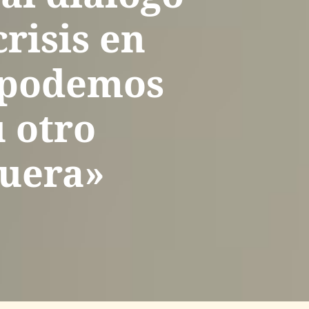
risis en
 podemos
u otro
fuera»