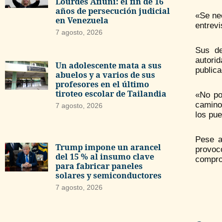
Lourdes Afiuni: el fin de 16
años de persecución judicial
«Se ne
en Venezuela
entrevi
7 agosto, 2026
Sus de
autori
Un adolescente mata a sus
publica
abuelos y a varios de sus
profesores en el último
tiroteo escolar de Tailandia
«No po
camino
7 agosto, 2026
los pue
Pese a
Trump impone un arancel
provoc
del 15 % al insumo clave
compro
para fabricar paneles
solares y semiconductores
7 agosto, 2026