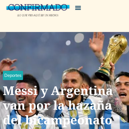
Deportes
Messi y Argentina
van por la hazaña
del bicampeonato