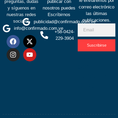
le enviaremos por
preguntas, dudas
publicar con
correo electrónico
y síguenos en
nosotros puedes
las últimas
nuestras redes
Escríbirnos
publicaciones.
sociales
publicidad@confirmado.com.ve
info@confirmado.com.ve
+58-0424-
229-3904
Suscribirse
Desarrolla
por
Espacio
SEO