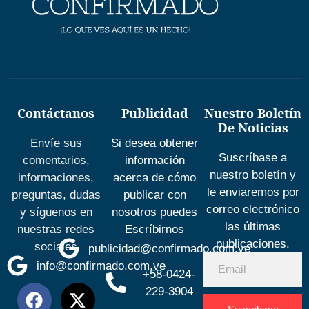
Contáctanos
Publicidad
Nuestro Boletín
De Noticias
Envíe sus
Si desea obtener
Suscríbase a
comentarios,
información
nuestro boletín y
informaciones,
acerca de cómo
le enviaremos por
preguntas, dudas
publicar con
correo electrónico
y síguenos en
nosotros puedes
las últimas
nuestras redes
Escríbirnos
publicaciones.
sociales
publicidad@confirmado.com.ve
info@confirmado.com.ve
+58-0424-
229-3904