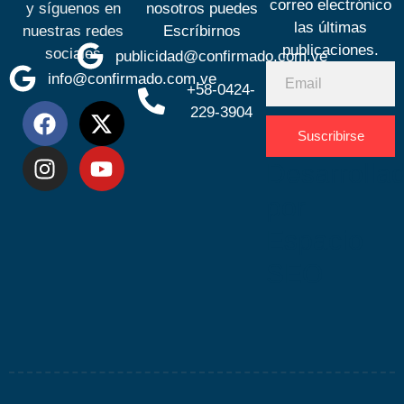
correo electrónico
y síguenos en
nosotros puedes
las últimas
nuestras redes
Escríbirnos
publicaciones.
sociales
publicidad@confirmado.com.ve
info@confirmado.com.ve
+58-0424-
229-3904
Suscribirse
Desarrolla
por
Espacio
SEO