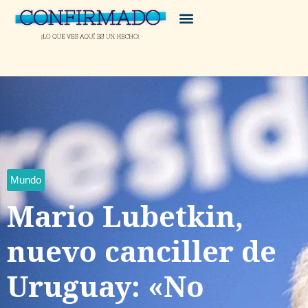
Mundo
Mario Lubetkin,
nuevo canciller de
Uruguay: «No