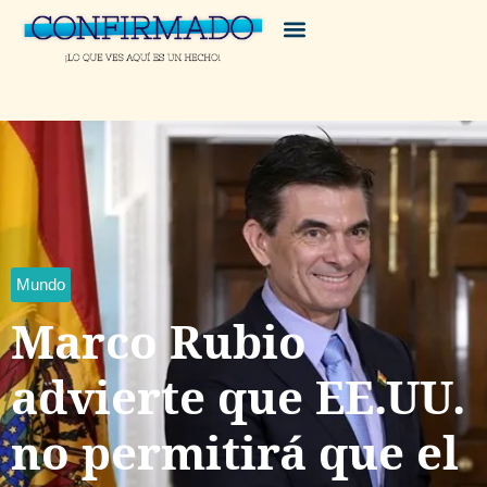
Mundo
Marco Rubio
advierte que EE.UU.
no permitirá que el