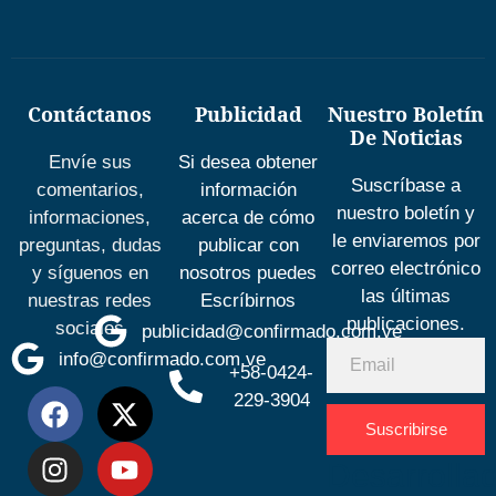
Contáctanos
Publicidad
Nuestro Boletín
De Noticias
Envíe sus
Si desea obtener
Suscríbase a
comentarios,
información
nuestro boletín y
informaciones,
acerca de cómo
le enviaremos por
preguntas, dudas
publicar con
correo electrónico
y síguenos en
nosotros puedes
las últimas
nuestras redes
Escríbirnos
publicaciones.
sociales
publicidad@confirmado.com.ve
info@confirmado.com.ve
+58-0424-
229-3904
Suscribirse
Desarrolla