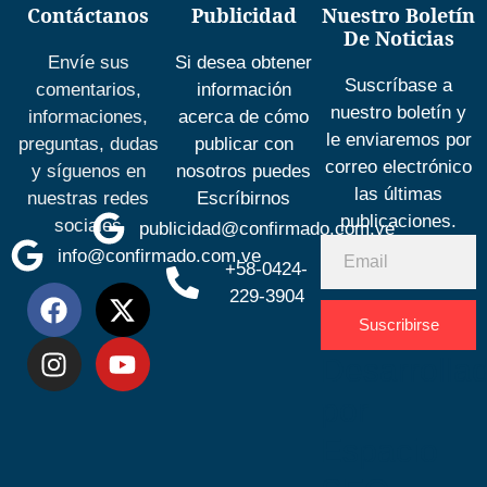
Contáctanos
Publicidad
Nuestro Boletín
De Noticias
Envíe sus
Si desea obtener
Suscríbase a
comentarios,
información
nuestro boletín y
informaciones,
acerca de cómo
le enviaremos por
preguntas, dudas
publicar con
correo electrónico
y síguenos en
nosotros puedes
las últimas
nuestras redes
Escríbirnos
publicaciones.
sociales
publicidad@confirmado.com.ve
info@confirmado.com.ve
+58-0424-
229-3904
Suscribirse
Desarrolla
por
Espacio