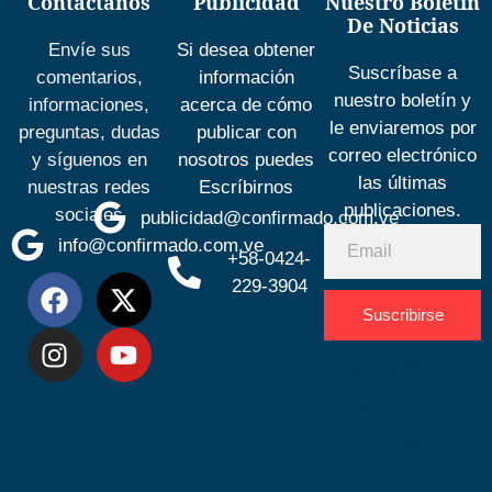
Contáctanos
Publicidad
Nuestro Boletín
De Noticias
Envíe sus
Si desea obtener
Suscríbase a
comentarios,
información
nuestro boletín y
informaciones,
acerca de cómo
le enviaremos por
preguntas, dudas
publicar con
correo electrónico
y síguenos en
nosotros puedes
las últimas
nuestras redes
Escríbirnos
publicaciones.
sociales
publicidad@confirmado.com.ve
info@confirmado.com.ve
+58-0424-
229-3904
Suscribirse
Desarrolla
por
Espacio
SEO