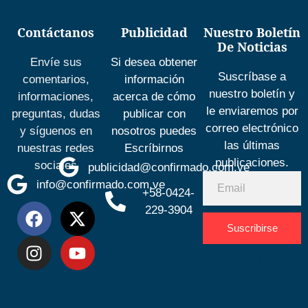
Contáctanos
Publicidad
Nuestro Boletín
De Noticias
Envíe sus
Si desea obtener
Suscríbase a
comentarios,
información
nuestro boletín y
informaciones,
acerca de cómo
le enviaremos por
preguntas, dudas
publicar con
correo electrónico
y síguenos en
nosotros puedes
las últimas
nuestras redes
Escríbirnos
publicaciones.
sociales
publicidad@confirmado.com.ve
info@confirmado.com.ve
+58-0424-
229-3904
Suscribirse
Desarrolla
por
Espacio