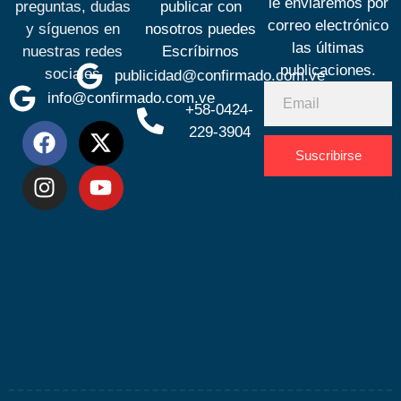
le enviaremos por
preguntas, dudas
publicar con
correo electrónico
y síguenos en
nosotros puedes
las últimas
nuestras redes
Escríbirnos
publicaciones.
sociales
publicidad@confirmado.com.ve
info@confirmado.com.ve
+58-0424-
229-3904
Suscribirse
Desarrolla
por
Espacio
SEO