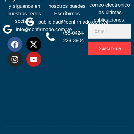
correo electrónico
y síguenos en
nosotros puedes
las últimas
nuestras redes
Escríbirnos
publicaciones.
sociales
publicidad@confirmado.com.ve
info@confirmado.com.ve
+58-0424-
229-3904
Suscribirse
Desarrolla
por
Espacio
SEO