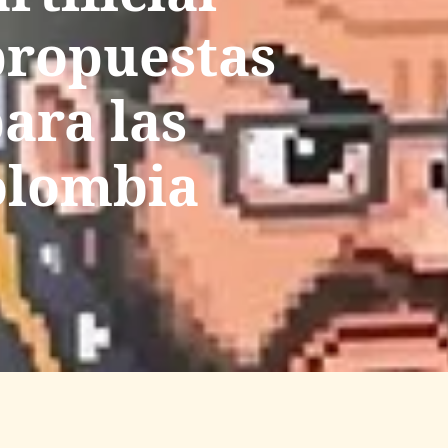
propuestas
ara las
olombia