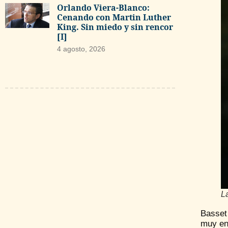
Orlando Viera-Blanco:
Cenando con Martin Luther
King. Sin miedo y sin rencor
[I]
4 agosto, 2026
L
Basset
muy en