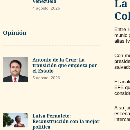
La
Venezuela
4 agosto, 2026
Co
Entre 
Opinión
municip
alias I
Con mús
Antonio de la Cruz: La
presid
transición que empieza por
salvad
el Estado
5 agosto, 2026
El anal
EFE qu
conside
A su j
escena
Luisa Pernalete:
interca
Reconstrucción con la mejor
política