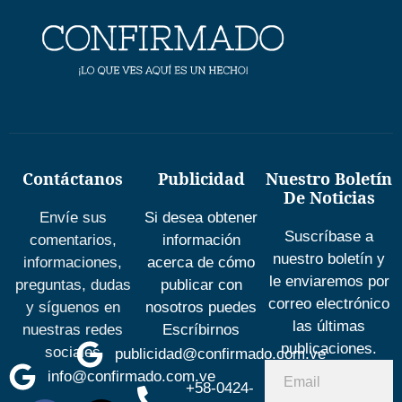
Contáctanos
Publicidad
Nuestro Boletín
De Noticias
Envíe sus
Si desea obtener
Suscríbase a
comentarios,
información
nuestro boletín y
informaciones,
acerca de cómo
le enviaremos por
preguntas, dudas
publicar con
correo electrónico
y síguenos en
nosotros puedes
las últimas
nuestras redes
Escríbirnos
publicaciones.
sociales
publicidad@confirmado.com.ve
info@confirmado.com.ve
+58-0424-