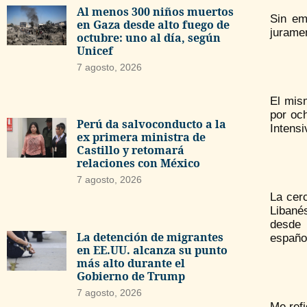
Al menos 300 niños muertos
Sin em
en Gaza desde alto fuego de
juramen
octubre: uno al día, según
Unicef
7 agosto, 2026
El mis
por oc
Perú da salvoconducto a la
Intens
ex primera ministra de
Castillo y retomará
relaciones con México
7 agosto, 2026
La cerc
Libané
desde 
La detención de migrantes
españo
en EE.UU. alcanza su punto
más alto durante el
Gobierno de Trump
7 agosto, 2026
Me ref