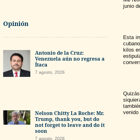
junio d
Opinión
Esta im
cubano
kilos e
Antonio de la Cruz:
estipul
Venezuela aún no regresa a
convers
Ítaca
7 agosto, 2026
Quizás
siquie
tambié
venido 
Nelson Chitty La Roche: Mr.
Trump, thank you, but do
not forget to leave and do it
soon
7 agosto, 2026