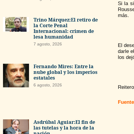
Si la s
Roussef
más.
Trino Márquez:El retiro de
la Corte Penal
Internacional: crimen de
lesa humanidad
7 agosto, 2026
El des
darle e
los dej
Fernando Mires: Entre la
nube global y los imperios
estatales
6 agosto, 2026
Reitero
Fuente
Asdrúbal Aguiar:El fin de
las tutelas y la hora de la
nación