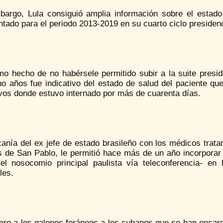
bargo, Lula consiguió amplia información sobre el estado
tado para el periodo 2013-2019 en su cuarto ciclo presidenc
mo hecho de no habérsele permitido subir a la suite presi
ho años fue indicativo del estado de salud del paciente 
ivos donde estuvo internado por más de cuarenta días.
anía del ex jefe de estado brasileño con los médicos tratan
s de San Pablo, le permitió hace más de un año incorporar
el nosocomio principal paulista vía teleconferencia- e
les.
iero a los galenos foráneos a los cubanos que se han encar