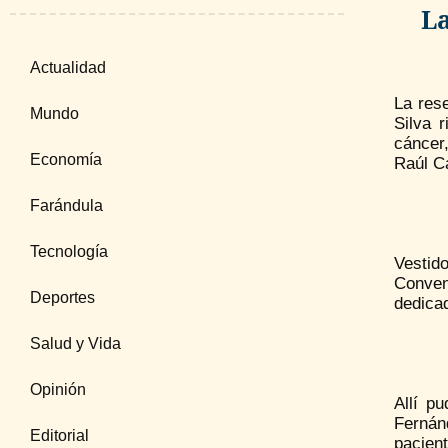
L
Actualidad
La rese
Mundo
Silva 
cáncer
Economía
Raúl C
Farándula
Tecnología
Vestid
Conven
Deportes
dedicad
Salud y Vida
Opinión
Allí p
Fernánd
Editorial
pacien