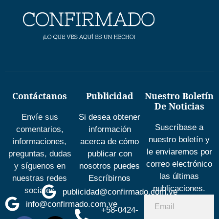
Contáctanos
Publicidad
Nuestro Boletín
De Noticias
Envíe sus
Si desea obtener
Suscríbase a
comentarios,
información
nuestro boletín y
informaciones,
acerca de cómo
le enviaremos por
preguntas, dudas
publicar con
correo electrónico
y síguenos en
nosotros puedes
las últimas
nuestras redes
Escríbirnos
publicaciones.
sociales
publicidad@confirmado.com.ve
info@confirmado.com.ve
+58-0424-