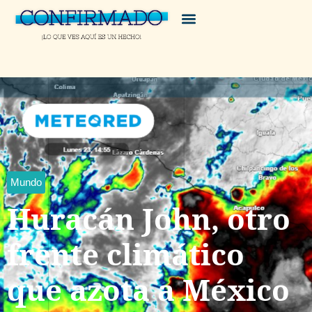
Mundo
Huracán John, otro
frente climático
que azota a México