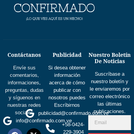
Contáctanos
Publicidad
Nuestro Boletín
De Noticias
Envíe sus
Si desea obtener
Suscríbase a
comentarios,
información
nuestro boletín y
informaciones,
acerca de cómo
le enviaremos por
preguntas, dudas
publicar con
correo electrónico
y síguenos en
nosotros puedes
las últimas
nuestras redes
Escríbirnos
publicaciones.
sociales
publicidad@confirmado.com.ve
info@confirmado.com.ve
+58-0424-
229-3904