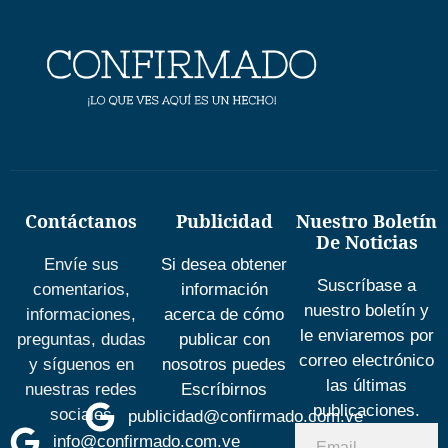
Contáctanos
Publicidad
Nuestro Boletín
De Noticias
Envíe sus
Si desea obtener
Suscríbase a
comentarios,
información
nuestro boletín y
informaciones,
acerca de cómo
le enviaremos por
preguntas, dudas
publicar con
correo electrónico
y síguenos en
nosotros puedes
las últimas
nuestras redes
Escríbirnos
publicaciones.
sociales
publicidad@confirmado.com.ve
info@confirmado.com.ve