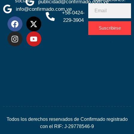
sociales
publicidad@confirmado.com.ve
info@confirmado.com.ve
+58-0424-
229-3904
Suscribirse
Desarrolla
por
Espacio
SEO
Todos los derechos reservados de Confirmado registrado
con el RIF: J-29778546-9