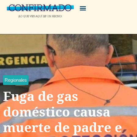
Regionales
Fuga de gas
doméstico causa
muerte de padre e