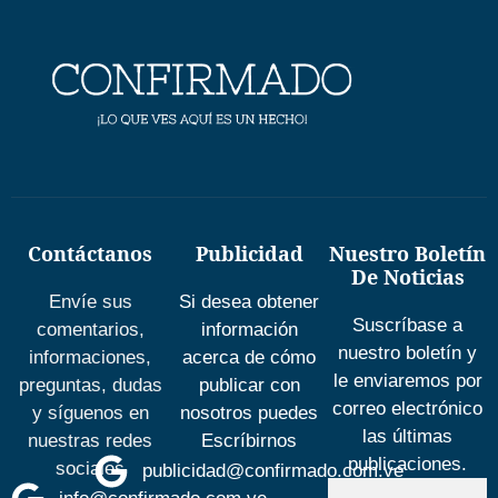
Contáctanos
Publicidad
Nuestro Boletín
De Noticias
Envíe sus
Si desea obtener
Suscríbase a
comentarios,
información
nuestro boletín y
informaciones,
acerca de cómo
le enviaremos por
preguntas, dudas
publicar con
correo electrónico
y síguenos en
nosotros puedes
las últimas
nuestras redes
Escríbirnos
publicaciones.
sociales
publicidad@confirmado.com.ve