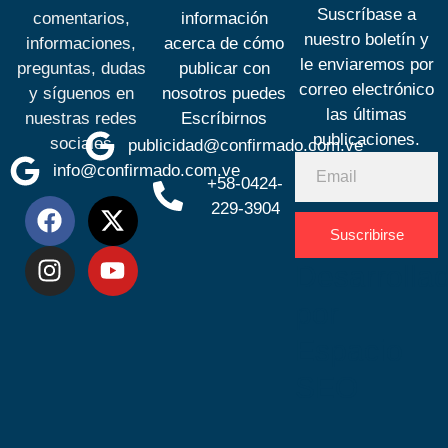
Suscríbase a
comentarios,
información
nuestro boletín y
informaciones,
acerca de cómo
le enviaremos por
preguntas, dudas
publicar con
correo electrónico
y síguenos en
nosotros puedes
las últimas
nuestras redes
Escríbirnos
publicaciones.
sociales
publicidad@confirmado.com.ve
info@confirmado.com.ve
+58-0424-
229-3904
Suscribirse
Desarrolla
por
Espacio
SEO