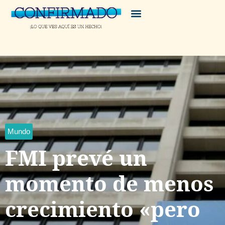
Mundo
FMI prevé un
momento de menos
crecimiento «pero