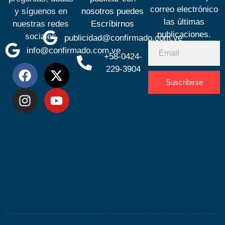
correo electrónico
y síguenos en
nosotros puedes
las últimas
nuestras redes
Escríbirnos
publicaciones.
sociales
publicidad@confirmado.com.ve
info@confirmado.com.ve
+58-0424-
229-3904
Suscribirse
Desarrolla
por
Espacio
SEO