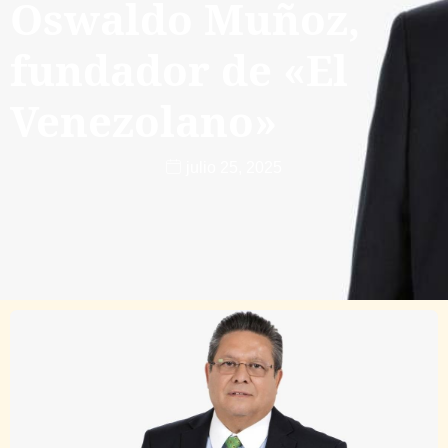
Oswaldo Muñoz,
fundador de «El
Venezolano»
julio 25, 2025