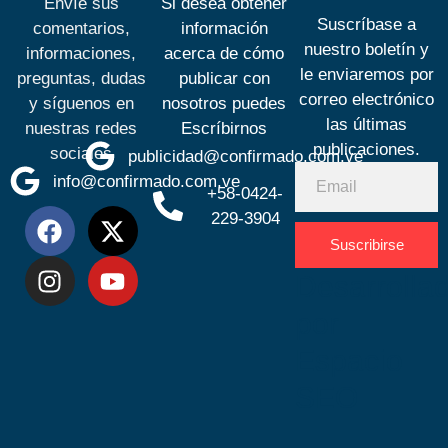
Envíe sus
Si desea obtener
Suscríbase a
comentarios,
información
nuestro boletín y
informaciones,
acerca de cómo
le enviaremos por
preguntas, dudas
publicar con
correo electrónico
y síguenos en
nosotros puedes
las últimas
nuestras redes
Escríbirnos
publicaciones.
sociales
publicidad@confirmado.com.ve
info@confirmado.com.ve
+58-0424-
229-3904
Suscribirse
Desarrolla
por
Espacio
SEO